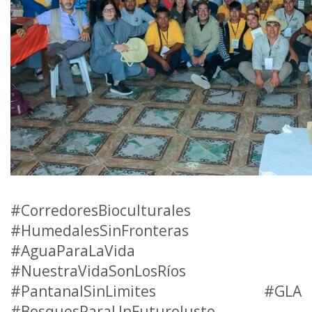
#CorredoresBioculturales
#HumedalesSinFronteras
#AguaParaLaVida
#NuestraVidaSonLosRíos
#PantanalSinLimites #GLA
#BosquesParaUnFuturoJusto